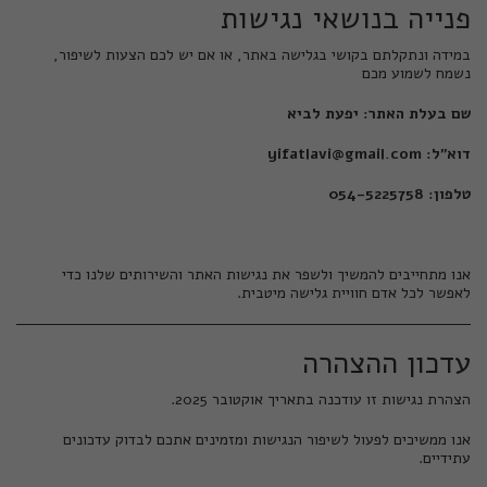
פנייה בנושאי נגישות
במידה ונתקלתם בקושי בגלישה באתר, או אם יש לכם הצעות לשיפור,
נשמח לשמוע מכם
שם בעלת האתר: יפעת לביא
דוא"ל:
yifatlavi@gmail.com
טלפון: 054-5225758
אנו מתחייבים להמשיך ולשפר את נגישות האתר והשירותים שלנו כדי
לאפשר לכל אדם חוויית גלישה מיטבית.
עדכון ההצהרה
הצהרת נגישות זו עודכנה בתאריך אוקטובר 2025.
אנו ממשיכים לפעול לשיפור הנגישות ומזמינים אתכם לבדוק עדכונים
עתידיים.