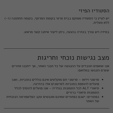
הסטודיו הפיזי
יש לציין כי הסטודיו ממוקם בבית פרטי בקומת המרתף, בקומה תחתונה (1-)
ללא מעלית.
במידה ויש צורך בעזרה בהגעה, ניתן ליצור איתנו קשר מראש.
מצב נגישות נוכחי וחריגות
אנו שואפים ועובדים על ההנגשה של כל תכני האתר, אך ייתכנו אזורים
שטרם הונגשו במלואם:
סרטוני וידאו – סרטוני זום מוקלטים אינם כוללים כתוביות, ואנו
פועלים להוספת כתוביות לסרטונים אלו בהדרגה.
תיאורי ALT לכל התמונות בגלריה - אנו פועלים להוסיף לכלל
התמונות תיאורי ברורים
כפתורים: ישנם כפתורים שאינם מונגשים עקב הפלטפורמה הנוכחית
של האתר