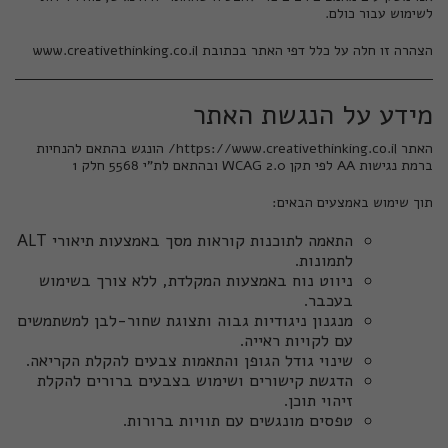
לשימוש עבור כולם.
הצהרה זו חלה על כלל דפי האתר בכתובת
www.creativethinking.co.il
מידע על הנגשת האתר
האתר
https://www.creativethinking.co.il/
הונגש בהתאם להנחיות
ברמת נגישות AA לפי תקן WCAG 2.0 ובהתאם לת"י 5568 חלק 1
תוך שימוש באמצעים הבאים:
התאמה לתוכנות קוראות מסך באמצעות תיאורי ALT
לתמונות.
ניווט נוח באמצעות המקלדת, ללא צורך בשימוש
בעכבר.
מנגנון ניגודיות גבוה ותצוגת שחור-לבן למשתמשים
עם לקויות ראייה.
שינוי גודל הגופן והתאמות צבעים להקלת הקריאה.
הדגשת קישורים ושימוש בצבעים ברורים להקלת
זיהוי תוכן.
טפסים מונגשים עם תוויות ברורות.