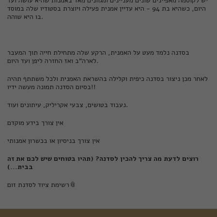
יש לקוסמה מאפיינים שונים מעניינים ומגוונים מאד באמנות שהיא עושה ועד
היום, כשהיא בת 94 - היא עדיין אמנית פעילה ויוצרת בסטודיו שלה במוסד
בו היא שוהה.
בסדנה נלמד מעט על האמנית, הרקע שלה מתחילת חייה תוך המעבר
לארה"ב ואז החזרה ליפן ועד היום.
לאחר מכן ניצור בסדנה כיפית וקלילה בהשראת האמנית ולכל משתתף תהיה
בסיום הסדנה תמונה מעשה ידיו!!
נעבוד בטושים, צבעי אקריליק, עיתונים ועוד.
אין צורך בידע מוקדם
אין צורך בניסיון או בכשרון אמנותי
רוצים לדעת מה צריך להכין לסדנה?
(תהיו בטוחים שיש לכם את זה
בבית...)
רשימת ציוד לסדנת זום