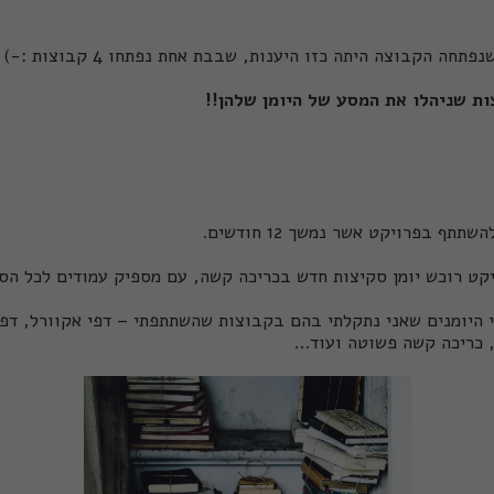
חה הקבוצה היתה כזו היענות, שבבת אחת נפתחו 4 קבוצות :-)
ף בפרויקט אשר נמשך 12 חודשים.
קט רוכש יומן סקיצות חדש בכריכה קשה, עם מספיק עמודים לכל ה
י היומנים שאני נתקלתי בהם בקבוצות שהשתתפתי – דפי אקוורל, דפי
 כריכה קשה פשוטה ועוד...