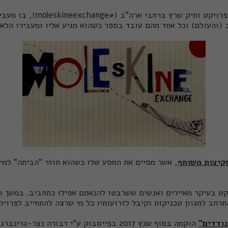
הקבוצה קמה בהשראת פרויקט ותיק שר
(והעולם) וכל אחד מהם עובד בספר כשהוא מגיע אליו ומעבירו הלא
קיצות משותף
, אשר מסיים את המסע שלו כשהוא חוזר "הביתה" למי
ט בעיקר מאיירים ואנשים ששרבטו להנאתם אפילו כתחביב. במשך הז
רחב למגוון טכניקות וקיבל לזרועותיו כל מי שרצה להתחייב לפרויק
נודדים"
הוקמה בסוף שנץ 2017 בפייסבוק ע"י
דבורה נצר-גרינברג
,