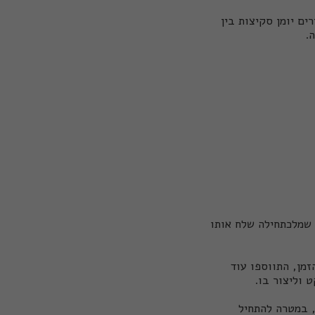
ץ ברחבי ארה"ב (#moleskineexchange), בו מעבירים יומן סקיצות בין
ה.
 שמלכתחילה שלח אותו
מן, התווספו עוד
ט וליצור בו.
 במטרה להתחיל