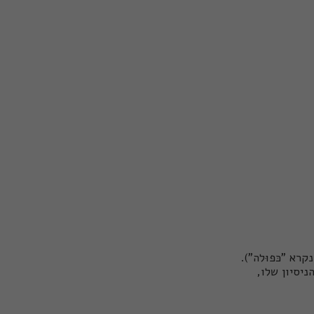
רא "כּפוּלה").
ניסיון שלו,