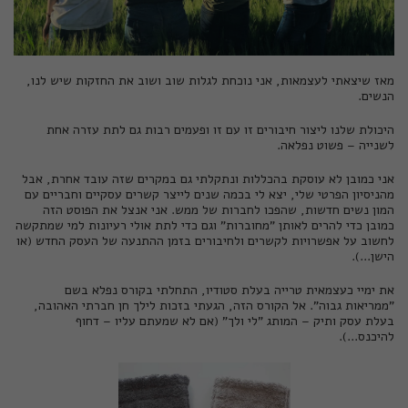
מאז שיצאתי לעצמאות, אני נוכחת לגלות שוב ושוב את החזקות שיש לנו,
הנשים.
היכולת שלנו ליצור חיבורים זו עם זו ופעמים רבות גם לתת עזרה אחת
לשנייה – פשוט נפלאה.
אני כמובן לא עוסקת בהכללות ונתקלתי גם במקרים שזה עובד אחרת, אבל
מהניסיון הפרטי שלי, יצא לי בכמה שנים לייצר קשרים עסקיים וחבריים עם
המון נשים חדשות, שהפכו לחברות של ממש. אני אנצל את הפוסט הזה
כמובן כדי להרים לאותן "מחוברות" וגם כדי לתת אולי רעיונות למי שמתקשה
לחשוב על אפשרויות לקשרים ולחיבורים בזמן ההתנעה של העסק החדש (או
הישן...).
את ימיי כעצמאית טרייה בעלת סטודיו, התחלתי בקורס נפלא בשם
"ממריאות גבוה". אל הקורס הזה, הגעתי בזכות לילך חן חברתי האהובה,
בעלת עסק ותיק – המותג "
לי ולך
" (אם לא שמעתם עליו – דחוף
להיכנס...).