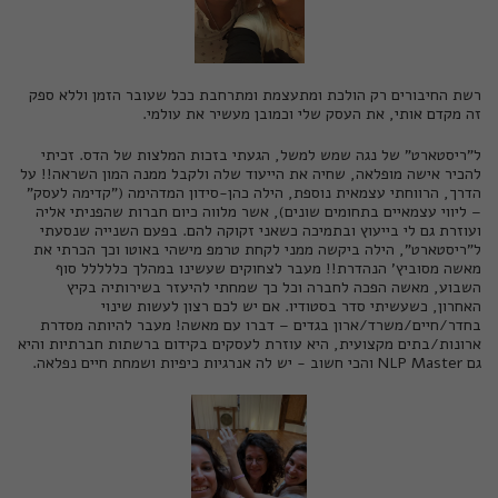
רשת החיבורים רק הולכת ומתעצמת ומתרחבת ככל שעובר הזמן וללא ספק
זה מקדם אותי, את העסק שלי וכמובן מעשיר את עולמי.
ל"ריסטארט" של
נגה שמש
למשל, הגעתי בזכות המלצות של הדס. זכיתי
להכיר אישה מופלאה, שחיה את הייעוד שלה ולקבל ממנה המון השראה!! על
הדרך, הרווחתי עצמאית נוספת, הילה כהן-סידון המדהימה ("
קדימה לעסק
"
– ליווי עצמאיים בתחומים שונים), אשר מלווה כיום חברות שהפניתי אליה
ועוזרת גם לי בייעוץ ובתמיכה כשאני זקוקה להם. בפעם השנייה שנסעתי
ל"
ריסטארט
", הילה ביקשה ממני לקחת טרמפ מישהי באוטו וכך הכרתי את
מאשה מסוביץ'
הנהדרת!! מעבר לצחוקים שעשינו במהלך כללללל סוף
השבוע, מאשה הפכה לחברה וכל כך שמחתי להיעזר בשירותיה בקיץ
האחרון, כשעשיתי סדר בסטודיו. אם יש לכם רצון לעשות שינוי
בחדר/חיים/משרד/ארון בגדים – דברו עם מאשה! מעבר להיותה מסדרת
ארונות/בתים מקצועית, היא עוזרת לעסקים בקידום ברשתות חברתיות והיא
גם NLP Master והכי חשוב - יש לה אנרגיות כיפיות ושמחת חיים נפלאה.