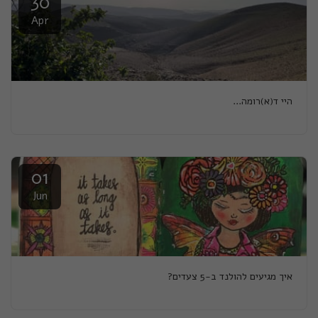
30
Apr
היי ד(א)רומה...
01
Jun
איך מגיעים להולנד ב-5 צעדים?